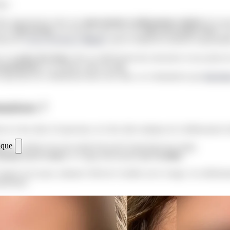
es :
lles apparaissent suite aux
mouvements et plissements répétés
de la pe
e la
ride du lion
, au coin des yeux avec les
rides de la patte d’oie
, et
tions de
Toxine Botulique (
Botox
)
, qui en ciblant les muscles responsable
s à la
ptose des tissus
, liée au relâchement des structures et aux pertes
 marionnette
, ou certaines rides du
cou
.
s injections de comblement direct des rides, ou volumatrices par
injecti
nnaissez ?
 ni à des rides d’expression, ni à des rides statiques de vieillissement c
ique
ques, en dehors du sens naturel des pli d’expression du visage.
ormir sur le ventre
, le visage directement
sur l’oreiller
.
ppui sur la joue, mimant l’effet de l’oreiller sur le visage. Au relâchem
lissement.