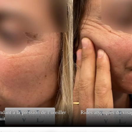
ez-vous
dant à la pression de l’oreiller
Rides atypiques du visage
uit