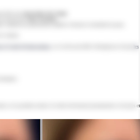
au liés aux
expressions du visage
.
 au niveau des
rides frontales
.
s, limitent les plissements répétés et lissent et retendent la peau.
 de volume.
on d’Acide Hyaluronique
, ou via des procédés chirurgicaux tel que
les
lassiques.
ent, et en position neutre, les rides deviennent permanentes et de plus e