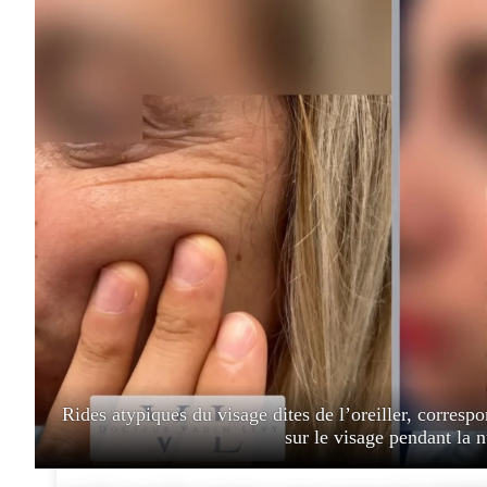
Avant/Après
Blog
Prendre rend
Rides atypiques du visage dites de l’oreiller, correspon
sur le visage pendant la n