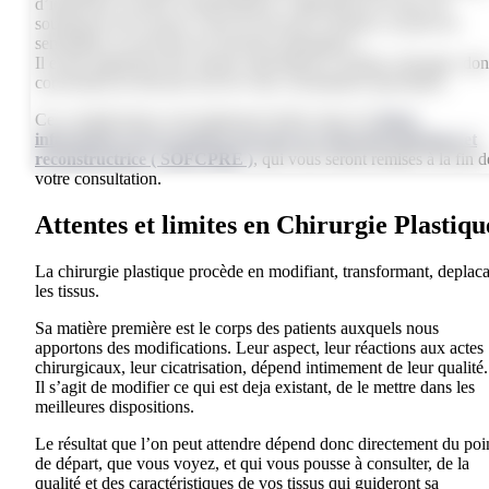
d’infections, locales et généralisées, l’apparition de zones de
souffrances de la peau, voire de nécroses cutanées, la perte de
sensibilité, la survenue de réactions allergiques…
Il existe également des risques spécifiques à chaque chirurgie, dont
conviendra de discuter lors de votre consultation spécialisée.
Ces complications sont également listées dans les
fiches
informatives de la société Francaise de chirurgie plastique et
reconstructrice ( SOFCPRE )
, qui vous seront remises à la fin d
votre consultation.
Attentes et limites en Chirurgie Plastiq
La chirurgie plastique procède en modifiant, transformant, deplac
les tissus.
Sa matière première est le corps des patients auxquels nous
apportons des modifications. Leur aspect, leur réactions aux actes
chirurgicaux, leur cicatrisation, dépend intimement de leur qualité.
Il s’agit de modifier ce qui est deja existant, de le mettre dans les
meilleures dispositions.
Le résultat que l’on peut attendre dépend donc directement du poi
de départ, que vous voyez, et qui vous pousse à consulter, de la
qualité et des caractéristiques de vos tissus qui guideront sa