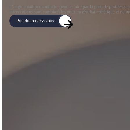
L’augmentation mammaire peut se faire par la pose de prothèses m
interventions sont combinables pour un résultat esthétique et natur
Prendre rendez-vous
Chirurgie