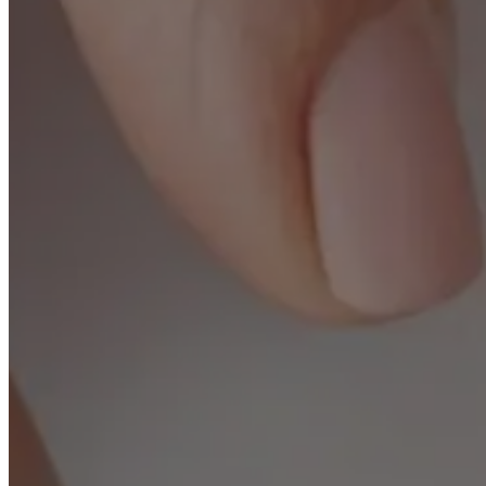
Avant/Après
Blog
Prendre rend
Rechercher une 
Rechercher
×