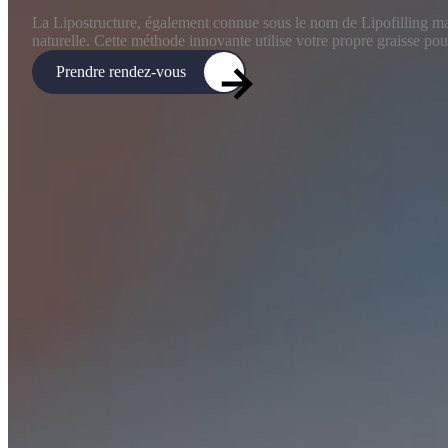
La Lipostructure, également connue sous le nom de Lipofilling
naturelle. Cette méthode innovante utilise votre propre graisse po
Prendre rendez-vous
Chirurgie