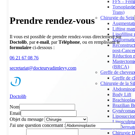
FFS – Fémin
Torsoplasti
Trans)
Prendre rendez-vous
Chirurgie du Sein
Augmentat
Lifting ma
Lipofillin
Il vous est possible de prendre rendez-vous directement sur
Malformatio
Doctolib
, par
e-mail
, par
Téléphone
, ou en remplissant le
Reconstruc
formulaire
ci-dessous :
post-Cance
Réduction 
06 21 67 08 76
Mastectomie
(BRCA)
secretariat@docteurvadimlevy.com
Greffe de cheveu
Greffe de 
Chirurgie de la Si
Abdominopl
Body Lift
Doctolib
Brachioplas
Brazilian B
Nom
Gynécomast
Email
Liposuccio
Objet du message
Liposculptu
J'ai une question concernant :
Chirurgie Dermat
Chirurgie 