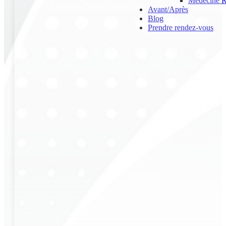
Médecine R
Avant/Après
Blog
Prendre rendez-vous