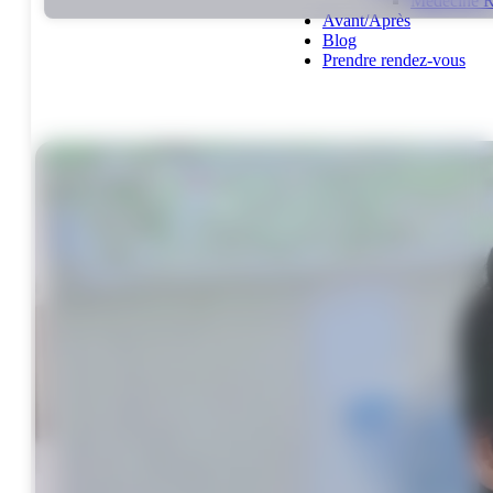
Médecine R
Avant/Après
Blog
Prendre rendez-vous